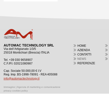
AUTOMAC TECHNOLOGY SRL
HOME
Via dell’Artigianato 1/3/5
AZIENDA
25018 Montichiari (Brescia) ITALIA
CONTATTI
NEWS
Tel. +39 030 9658907
REFERENZE
C.F./P.I. 02021080987
Cap. Sociale 50.000,00 € I.V
Reg. Imp. BS-1998-78091 - REA 405088
info@automactechnology.it
timmagine | Agenzia di marketing e comunicazione
privacy cookies policy