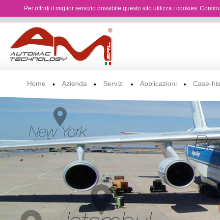
Per offrirti il miglior servizio possibile questo sito utilizza i cookies. Cont
Home
Azienda
Servizi
Applicazioni
Case-his
•
•
•
•