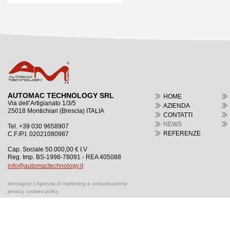
AUTOMAC TECHNOLOGY SRL
HOME
Via dell’Artigianato 1/3/5
AZIENDA
25018 Montichiari (Brescia) ITALIA
CONTATTI
NEWS
Tel. +39 030 9658907
REFERENZE
C.F./P.I. 02021080987
Cap. Sociale 50.000,00 € I.V
Reg. Imp. BS-1998-78091 - REA 405088
info@automactechnology.it
timmagine | Agenzia di marketing e comunicazione
privacy cookies policy