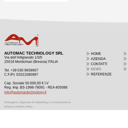
AUTOMAC TECHNOLOGY SRL
HOME
Via dell’Artigianato 1/3/5
AZIENDA
25018 Montichiari (Brescia) ITALIA
CONTATTI
NEWS
Tel. +39 030 9658907
REFERENZE
C.F./P.I. 02021080987
Cap. Sociale 50.000,00 € I.V
Reg. Imp. BS-1998-78091 - REA 405088
info@automactechnology.it
timmagine | Agenzia di marketing e comunicazione
privacy cookies policy