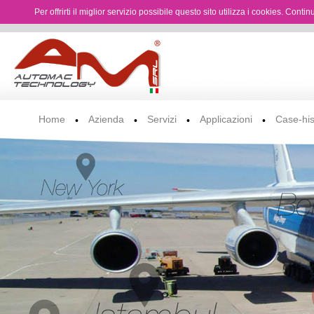
Per offrirti il miglior servizio possibile questo sito utilizza i cookies. Cont
Home
Azienda
Servizi
Applicazioni
Case-his
•
•
•
•