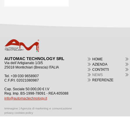
AUTOMAC TECHNOLOGY SRL
HOME
Via dell’Artigianato 1/3/5
AZIENDA
25018 Montichiari (Brescia) ITALIA
CONTATTI
NEWS
Tel. +39 030 9658907
REFERENZE
C.F./P.I. 02021080987
Cap. Sociale 50.000,00 € I.V
Reg. Imp. BS-1998-78091 - REA 405088
info@automactechnology.it
timmagine | Agenzia di marketing e comunicazione
privacy cookies policy