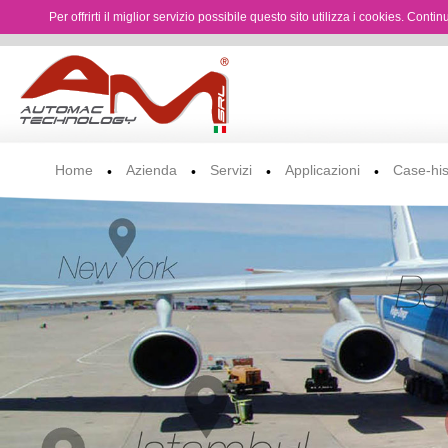
Per offrirti il miglior servizio possibile questo sito utilizza i cookies. Cont
Home
Azienda
Servizi
Applicazioni
Case-his
•
•
•
•