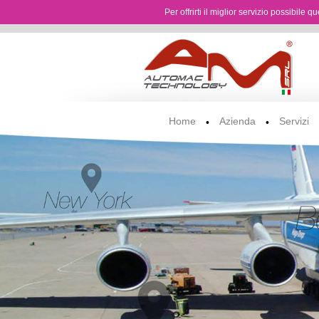
Per offrirti il miglior servizio possibile 
Home
Azienda
Servizi
•
•