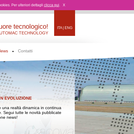
ookies. Per ulteriori dettagli
clicca qui
.
X
uore tecnologico!
ITA
|
ENG
UTOMAC TECHNOLOGY
News
Contatti
•
IN EVOLUZIONE
 una realtà dinamica in continua
. Segui tutte le novità pubblicate
ione news!