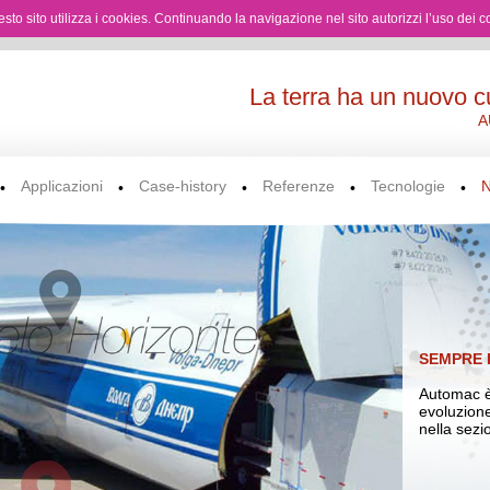
questo sito utilizza i cookies. Continuando la navigazione nel sito autorizzi l’uso dei c
La terra ha un nuovo c
A
Applicazioni
Case-history
Referenze
Tecnologie
•
•
•
•
•
SEMPRE 
Automac è
evoluzione
nella sez