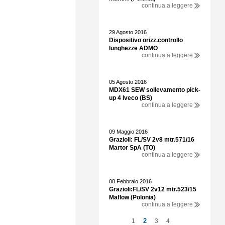
continua a leggere
29 Agosto 2016
Dispositivo orizz.controllo
lunghezze ADMO
continua a leggere
05 Agosto 2016
MDX61 SEW sollevamento pick-
up 4 Iveco (BS)
continua a leggere
09 Maggio 2016
Grazioli: FL/SV 2v8 mtr.571/16
Martor SpA (TO)
continua a leggere
08 Febbraio 2016
Grazioli:FL/SV 2v12 mtr.523/15
Maflow (Polonia)
continua a leggere
2
1
3
4