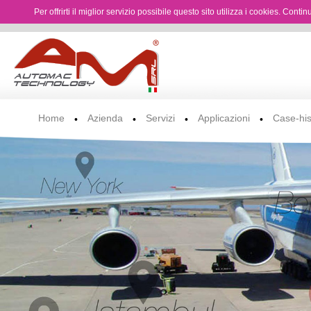
Per offrirti il miglior servizio possibile questo sito utilizza i cookies. Cont
Home
Azienda
Servizi
Applicazioni
Case-his
•
•
•
•