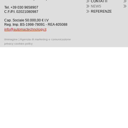
CONTATTI
NEWS
Tel. +39 030 9658907
REFERENZE
C.F./P.I. 02021080987
Cap. Sociale 50.000,00 € I.V
Reg. Imp. BS-1998-78091 - REA 405088
info@automactechnology.it
timmagine | Agenzia di marketing e comunicazione
privacy cookies policy