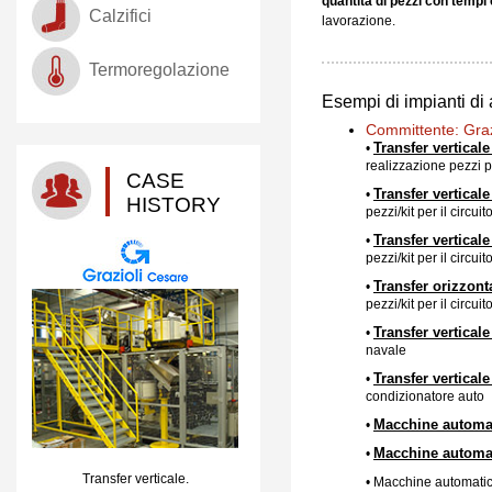
quantità di pezzi con tempi c
Calzifici
lavorazione.
Termoregolazione
Esempi di impianti di
Committente: Graz
Transfer verticale
•
realizzazione pezzi p
CASE
Transfer verticale
•
HISTORY
pezzi/kit per il circ
Transfer verticale
•
pezzi/kit per il circ
Transfer orizzont
•
pezzi/kit per il circ
Transfer vertical
•
navale
Transfer verticale
•
condizionatore auto
Macchine automat
•
Macchine automati
•
Transfer verticale.
• Macchine automatich