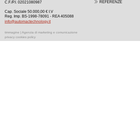
REFERENZE
C.F./P.I. 02021080987
Cap. Sociale 50.000,00 € I.V
Reg. Imp. BS-1998-78091 - REA 405088
info@automactechnology.it
timmagine | Agenzia di marketing e comunicazione
privacy cookies policy