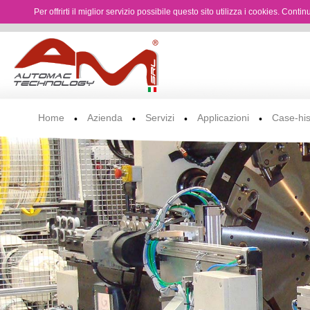
Per offrirti il miglior servizio possibile questo sito utilizza i cookies. Cont
Home
Azienda
Servizi
Applicazioni
Case-his
•
•
•
•